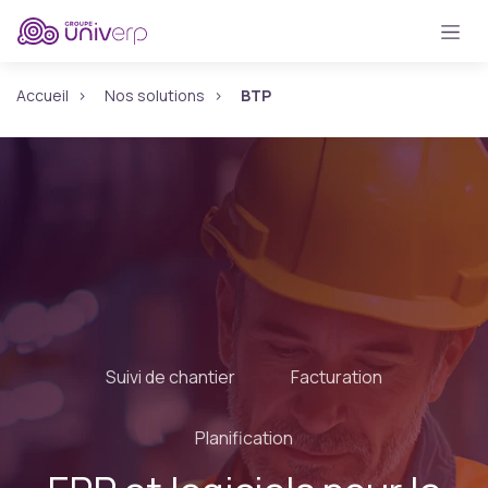
Se rendre au contenu
Accueil
Nos solutions
BTP
Suivi de chantier
Facturation
Planification