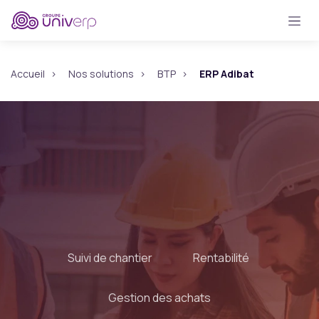
Se rendre au contenu
Accueil
Nos solutions
BTP
ERP Adibat
Suivi de chantier
Rentabilité
Gestion des achats