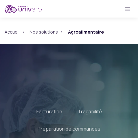
Se rendre au contenu
Accueil
Nos solutions
Agroalimentaire
Facturation
Traçabilité
Préparation de commandes