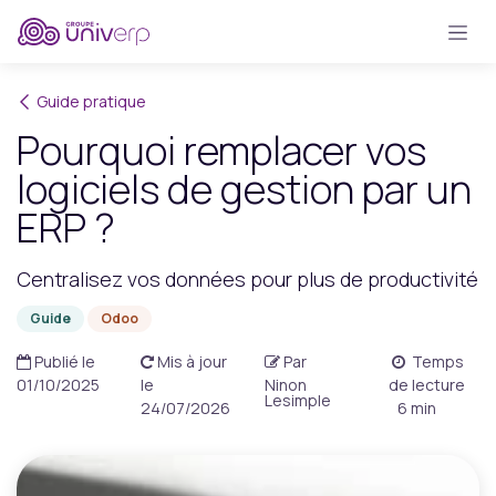
Se rendre au contenu
Guide pratique
Pourquoi remplacer vos
logiciels de gestion par un
ERP ?
Centralisez vos données pour plus de productivité
Guide
Odoo
Publié le
Mis à jour
Par
Temps
01/10/2025
le
Ninon
de lecture
Lesimple
24/07/2026
6 min