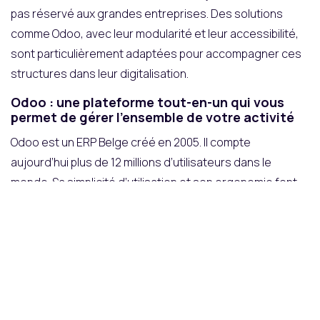
pas réservé aux grandes entreprises. Des solutions
comme Odoo, avec leur modularité et leur accessibilité,
sont particulièrement adaptées pour accompagner ces
structures dans leur digitalisation.
Odoo : une plateforme tout-en-un qui vous
permet de gérer l’ensemble de votre activité
​Odoo est un ERP Belge créé en 2005. Il compte
aujourd’hui plus de 12 millions d’utilisateurs dans le
monde. Sa simplicité d’utilisation et son ergonomie font
de lui un outil intuitif et collaboratif.
Une solution
flexible et personnalisable
en fonction de
vos besoins et de votre activité.
Une seule et même base de données qui
centralise
l’information
. Plus besoin de saisir vos données dans