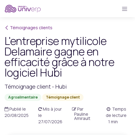
Se rendre au contenu
Témoignages clients
L'entreprise mytilicole
Delamaire gagne en
efficacité grâce à notre
logiciel Hubi
Témoignage client - Hubi
Agroalimentaire
Témoignage client
Publié le
Mis à jour
Par
Temps
Pauline
20/08/2025
le
de lecture
Amirault
27/07/2026
1 min